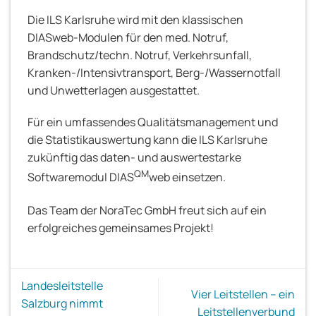
Die ILS Karlsruhe wird mit den klassischen
DIASweb-Modulen für den med. Notruf,
Brandschutz/techn. Notruf, Verkehrsunfall,
Kranken-/Intensivtransport, Berg-/Wassernotfall
und Unwetterlagen ausgestattet.
Für ein umfassendes Qualitätsmanagement und
die Statistikauswertung kann die ILS Karlsruhe
zukünftig das daten- und auswertestarke
QM
Softwaremodul DIAS
web einsetzen.
Das Team der NoraTec GmbH freut sich auf ein
erfolgreiches gemeinsames Projekt!
Landesleitstelle
Vier Leitstellen – ein
Salzburg nimmt
Leitstellenverbund