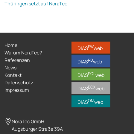
Thüringen setzt auf NoraTec
Home
FW
DIAS
web
Warum NoraTec?
Referenzen
RD
DIAS
web
News
POL
Kontakt
DIAS
web
Datenschutz
BOX
DIAS
web
Impressum
QM
DIAS
web
NoraTec GmbH
Augsburger Straße 39A