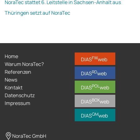
NoraTec stattet 6. Leitstelle in Sachsen-Anhalt aus
Thüringen setzt auf NoraTec
Home
FW
DIAS
web
Warum NoraTec?
Referenzen
RD
DIAS
web
News
POL
Kontakt
DIAS
web
Datenschutz
BOX
DIAS
web
Impressum
QM
DIAS
web
NoraTec GmbH