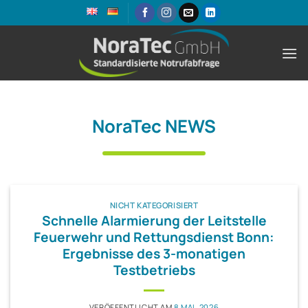
Zum
Inhalt
springen
NoraTec NEWS
NICHT KATEGORISIERT
Schnelle Alarmierung der Leitstelle
Feuerwehr und Rettungsdienst Bonn:
Ergebnisse des 3-monatigen
Testbetriebs
VERÖFFENTLICHT AM
8 MAI, 2026