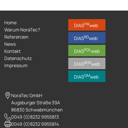
Home
FW
DIAS
web
Warum NoraTec?
Referenzen
RD
DIAS
web
News
POL
Kontakt
DIAS
web
Datenschutz
BOX
DIAS
web
Impressum
QM
DIAS
web
NoraTec GmbH
Augsburger Straße 39A
86830 Schwabmünchen
0049 (0)8232 9955813
0049 (0)8232 9955814