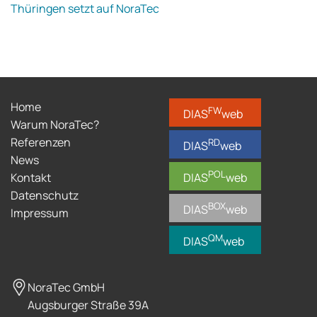
Thüringen setzt auf NoraTec
Home
FW
DIAS
web
Warum NoraTec?
Referenzen
RD
DIAS
web
News
POL
Kontakt
DIAS
web
Datenschutz
BOX
DIAS
web
Impressum
QM
DIAS
web
NoraTec GmbH
Augsburger Straße 39A