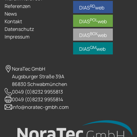
Referenzen
RD
DIAS
web
News
POL
Kontakt
DIAS
web
Datenschutz
BOX
DIAS
web
Impressum
QM
DIAS
web
NoraTec GmbH
Augsburger Straße 39A
86830 Schwabmünchen
0049 (0)8232 9955813
0049 (0)8232 9955814
info@noratec-gmbh.com