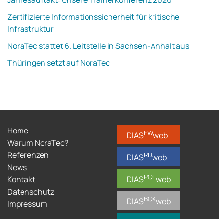
Zertifizierte Informationssicherheit für kritische
Infrastruktur
NoraTec stattet 6. Leitstelle in Sachsen-Anhalt aus
Thüringen setzt auf NoraTec
Home
FW
DIAS
web
Warum NoraTec?
Referenzen
RD
DIAS
web
News
POL
Kontakt
DIAS
web
Datenschutz
BOX
DIAS
web
Impressum