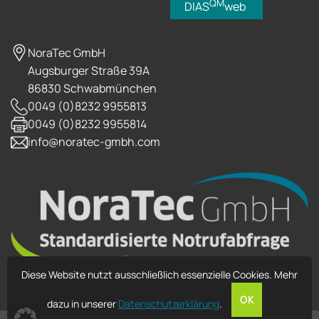
QM
DIAS
web
NoraTec GmbH
Augsburger Straße 39A
86830 Schwabmünchen
0049 (0)8232 9955813
0049 (0)8232 9955814
info@noratec-gmbh.com
Diese Website nutzt ausschließlich essenzielle Cookies. Mehr
OK
dazu in unserer
Datenschutzerklärung
.